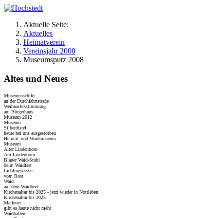
Aktuelle Seite:
Aktuelles
Heimatverein
Vereinsjahr 2008
Museumsputz 2008
Altes und Neues
Museumsschild
an der Durchfahrtstraße
Weihnachtsstimmung
am Bürgerhaus
Museum 2012
Museum
Silberdistel
heute bei uns ausgestorben
Heimat- und Waidmuseum
Museum
Alter Lindenborn
Am Lindenborn
Blauer Waid-Stuhl
beim Waidfest
Lieblingsessen
vom Rost
Waid
auf dem Waidbeet
Kirchenaltar bis 2025 - jetzt wieder in Nottleben
Kirchenaltar bis 2025
Maifeuer
gibt es heute nicht mehr
Waidballen