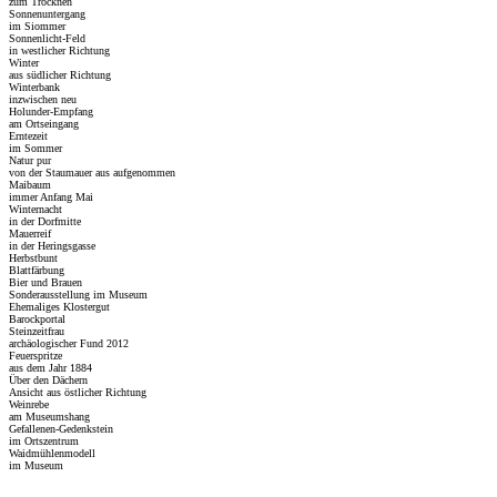
zum Trocknen
Sonnenuntergang
im Siommer
Sonnenlicht-Feld
in westlicher Richtung
Winter
aus südlicher Richtung
Winterbank
inzwischen neu
Holunder-Empfang
am Ortseingang
Erntezeit
im Sommer
Natur pur
von der Staumauer aus aufgenommen
Maibaum
immer Anfang Mai
Winternacht
in der Dorfmitte
Mauerreif
in der Heringsgasse
Herbstbunt
Blattfärbung
Bier und Brauen
Sonderausstellung im Museum
Ehemaliges Klostergut
Barockportal
Steinzeitfrau
archäologischer Fund 2012
Feuerspritze
aus dem Jahr 1884
Über den Dächern
Ansicht aus östlicher Richtung
Weinrebe
am Museumshang
Gefallenen-Gedenkstein
im Ortszentrum
Waidmühlenmodell
im Museum