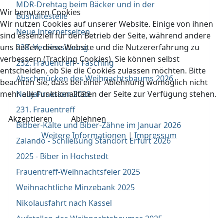
MDR-Drehtag beim Bäcker und in der
Wir benutzen Cookies
Bushaltestelle
Wir nutzen Cookies auf unserer Website. Einige von ihnen
Neue Internetseiten
sind essenziell für den Betrieb der Seite, während andere
238. Vereinssitzung
uns helfen, diese Website und die Nutzererfahrung zu
verbessern (Tracking Cookies). Sie können selbst
232. Frauentreff - Fasching
entscheiden, ob Sie die Cookies zulassen möchten. Bitte
Abschmücken des Weihnachtsbaums 2026
beachten Sie, dass bei einer Ablehnung womöglich nicht
Neujahrsessen 2026
mehr alle Funktionalitäten der Seite zur Verfügung stehen.
231. Frauentreff
Akzeptieren
Ablehnen
Bibber-Kälte und Biber-Zähne im Januar 2026
Weitere Informationen
|
Impressum
Zalando - Schließung Standort Erfurt 2026
2025 - Biber in Hochstedt
Frauentreff-Weihnachtsfeier 2025
Weihnachtliche Minzebank 2025
Nikolausfahrt nach Kassel