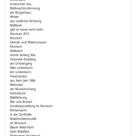
inzwischen neu
Weihnachtsstimmung
am Bürgerhaus
Winter
aus südlicher Richtung
Maifeuer
gibt es heute nicht mehr
Museum 2012
Museum
Heimat- und Waidmuseum
Museum
Maibaum
immer Anfang Mai
Holunder-Empfang
am Ortseingang
Alter Lindenborn
Am Lindenborn
Feuerspritze
aus dem Jahr 1884
Weinrebe
am Museumshang
Herbstbunt
Blattfärbung
Bier und Brauen
Sonderausstellung im Museum
Winternacht
in der Dorfmitte
Waidmühlenmodell
im Museum
Blauer Waid-Stuhl
beim Waidfest
Ehemaliges Klostergut