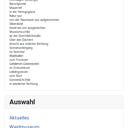
Barockportal
Mauerreif
in der Heringsgasse
Natur pur
von der Staumauer aus aufgenommen
Silberdistel
heute bei uns ausgestorben
Museumsschild
an der Durchfahrtstraße
Über den Dächern
Ansicht aus östlicher Richtung
Sonnenuntergang
im Siommer
Waidballen
zum Trocknen
Gefallenen-Gedenkstein
im Ortszentrum
Lieblingsessen
vom Rost
Sonnenlicht-Feld
in westlicher Richtung
Auswahl
Aktuelles
Waidmuseum