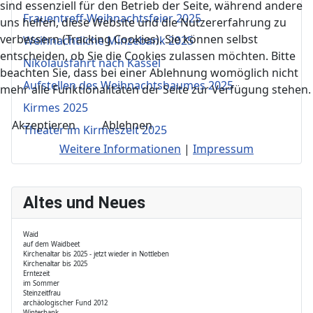
sind essenziell für den Betrieb der Seite, während andere
Frauentreff-Weihnachtsfeier 2025
uns helfen, diese Website und die Nutzererfahrung zu
verbessern (Tracking Cookies). Sie können selbst
Weihnachtliche Minzebank 2025
entscheiden, ob Sie die Cookies zulassen möchten. Bitte
Nikolausfahrt nach Kassel
beachten Sie, dass bei einer Ablehnung womöglich nicht
Aufstellen des Weihnachtsbaumes 2025
mehr alle Funktionalitäten der Seite zur Verfügung stehen.
Kirmes 2025
Akzeptieren
Ablehnen
Theater im Kirmeszelt 2025
Weitere Informationen
|
Impressum
Altes und Neues
Waid
auf dem Waidbeet
Kirchenaltar bis 2025 - jetzt wieder in Nottleben
Kirchenaltar bis 2025
Erntezeit
im Sommer
Steinzeitfrau
archäologischer Fund 2012
Winterbank