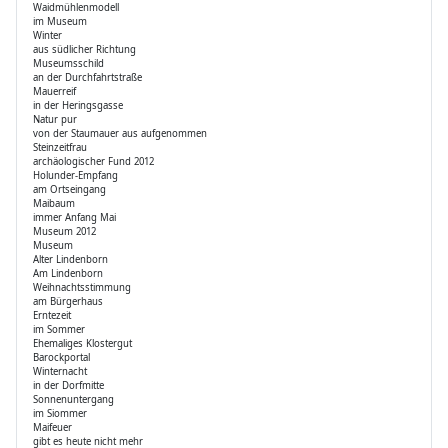
Waidmühlenmodell
im Museum
Winter
aus südlicher Richtung
Museumsschild
an der Durchfahrtstraße
Mauerreif
in der Heringsgasse
Natur pur
von der Staumauer aus aufgenommen
Steinzeitfrau
archäologischer Fund 2012
Holunder-Empfang
am Ortseingang
Maibaum
immer Anfang Mai
Museum 2012
Museum
Alter Lindenborn
Am Lindenborn
Weihnachtsstimmung
am Bürgerhaus
Erntezeit
im Sommer
Ehemaliges Klostergut
Barockportal
Winternacht
in der Dorfmitte
Sonnenuntergang
im Siommer
Maifeuer
gibt es heute nicht mehr