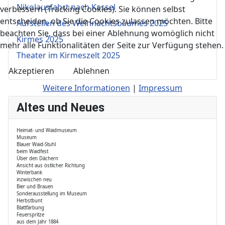
Nikolausfahrt nach Kassel
verbessern (Tracking Cookies). Sie können selbst
entscheiden, ob Sie die Cookies zulassen möchten. Bitte
Aufstellen des Weihnachtsbaumes 2025
beachten Sie, dass bei einer Ablehnung womöglich nicht
Kirmes 2025
mehr alle Funktionalitäten der Seite zur Verfügung stehen.
Theater im Kirmeszelt 2025
Akzeptieren
Ablehnen
Weitere Informationen
|
Impressum
Altes und Neues
Heimat- und Waidmuseum
Museum
Blauer Waid-Stuhl
beim Waidfest
Über den Dächern
Ansicht aus östlicher Richtung
Winterbank
inzwischen neu
Bier und Brauen
Sonderausstellung im Museum
Herbstbunt
Blattfärbung
Feuerspritze
aus dem Jahr 1884