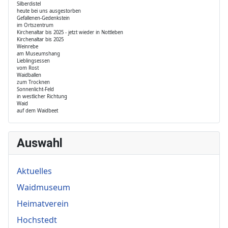
Silberdistel
heute bei uns ausgestorben
Gefallenen-Gedenkstein
im Ortszentrum
Kirchenaltar bis 2025 - jetzt wieder in Nottleben
Kirchenaltar bis 2025
Weinrebe
am Museumshang
Lieblingsessen
vom Rost
Waidballen
zum Trocknen
Sonnenlicht-Feld
in westlicher Richtung
Waid
auf dem Waidbeet
Auswahl
Aktuelles
Waidmuseum
Heimatverein
Hochstedt