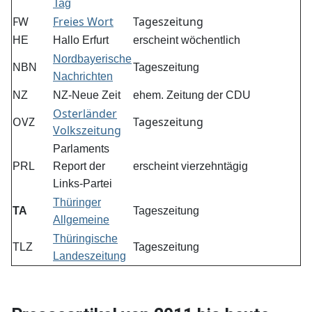
Tag
FW
Freies Wort
Tageszeitung
HE
Hallo Erfurt
erscheint wöchentlich
Nordbayerische
NBN
Tageszeitung
Nachrichten
NZ
NZ-Neue Zeit
ehem. Zeitung der CDU
Osterländer
OVZ
Tageszeitung
Volkszeitung
Parlaments
PRL
Report der
erscheint vierzehntägig
Links-Partei
Thüringer
TA
Tageszeitung
Allgemeine
Thüringische
TLZ
Tageszeitung
Landeszeitung