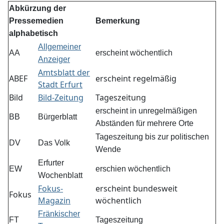
Abkürzung der
Pressemedien
Bemerkung
alphabetisch
Allgemeiner
AA
erscheint wöchentlich
Anzeiger
Amtsblatt der
ABEF
erscheint regelmäßig
Stadt Erfurt
Bild
Bild-Zeitung
Tageszeitung
erscheint in unregelmäßigen
BB
Bürgerblatt
Abständen für mehrere Orte
Tageszeitung bis zur politischen
DV
Das Volk
Wende
Erfurter
EW
erschien wöchentlich
Wochenblatt
Fokus-
erscheint bundesweit
Fokus
Magazin
wöchentlich
Fränkischer
FT
Tageszeitung