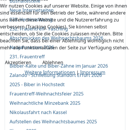
Bushaltestelle
Wir nutzen Cookies auf unserer Website. Einige von ihnen
Neue Internetseiten
sind essenziell für den Betrieb der Seite, während andere
238. Vereinssitzung
uns helfen, diese Website und die Nutzererfahrung zu
verbessern (Tracking Cookies). Sie können selbst
232. Frauentreff - Fasching
entscheiden, ob Sie die Cookies zulassen möchten. Bitte
Abschmücken des Weihnachtsbaums 2026
beachten Sie, dass bei einer Ablehnung womöglich nicht
Neujahrsessen 2026
mehr alle Funktionalitäten der Seite zur Verfügung stehen.
231. Frauentreff
Akzeptieren
Ablehnen
Bibber-Kälte und Biber-Zähne im Januar 2026
Weitere Informationen
|
Impressum
Zalando - Schließung Standort Erfurt 2026
2025 - Biber in Hochstedt
Frauentreff-Weihnachtsfeier 2025
Weihnachtliche Minzebank 2025
Nikolausfahrt nach Kassel
Aufstellen des Weihnachtsbaumes 2025