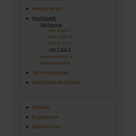
Heimatverein
Hochstedt
Stichworte
von A bis F
von G bis M
von N bis S
von T bis Z
Jahresüberblick
Presseberichte
Terminkalender
Hochstedt-Ansichten
Kontakt
Impressum
Datenschutz