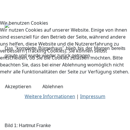
Wir benutzen Cookies
Wir nutzen Cookies auf unserer Website. Einige von ihnen
sind essenziell für den Betrieb der Seite, während andere
uns helfen, diese Website und die Nutzererfahrung zu
Das "komplette Bürgerhaus" blieb bis der Morgen bereits
verbessern (Tracking Cookies). Sie können selbst
graute und wurde wieder zurück getragen.
entscheiden, ob Sie die Cookies zulassen möchten. Bitte
beachten Sie, dass bei einer Ablehnung womöglich nicht
mehr alle Funktionalitäten der Seite zur Verfügung stehen.
Akzeptieren
Ablehnen
Weitere Informationen
|
Impressum
Bild 1: Hartmut Franke