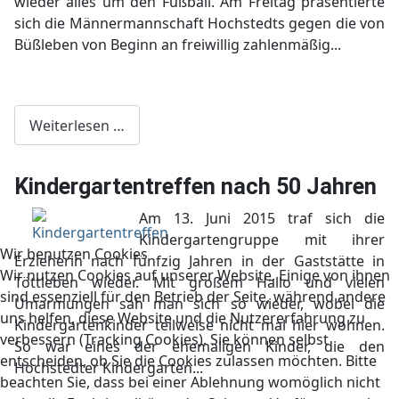
wieder alles um den Fußball. Am Freitag präsentierte
sich die Männermannschaft Hochstedts gegen die von
Büßleben von Beginn an freiwillig zahlenmäßig...
Weiterlesen …
Kindergartentreffen nach 50 Jahren
Am 13. Juni 2015 traf sich die
Kindergartengruppe mit ihrer
Wir benutzen Cookies
Erzieherin nach fünfzig Jahren in der Gaststätte in
Wir nutzen Cookies auf unserer Website. Einige von ihnen
Töttleben wieder. Mit großem Hallo und vielen
sind essenziell für den Betrieb der Seite, während andere
Umarmungen sah man sich so wieder, wobei die
uns helfen, diese Website und die Nutzererfahrung zu
Kindergartenkinder teilweise nicht mal hier wohnen.
verbessern (Tracking Cookies). Sie können selbst
So war eines der ehemaligen Kinder, die den
entscheiden, ob Sie die Cookies zulassen möchten. Bitte
Hochstedter Kindergarten...
beachten Sie, dass bei einer Ablehnung womöglich nicht