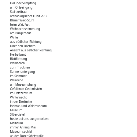
Holunder-Empfang
am Ortseingang
Steinzeitfrau
archäologischer Fund 2012
Blauer Waid-Stuhl
beim Waidfest
Weihnachtsstimmung
am Bürgerhaus
Winter
aus südlicher Richtung
Über den Dächern
Ansicht aus östlicher Richtung
Herbstbunt
Blattfärbung
Waidballen
zum Trocknen
Sonnenuntergang
im Siommer
Weinrebe
am Museumshang
Gefallenen-Gedenkstein
im Ortszentrum
Winternacht
in der Dorfmitte
Heimat- und Waidmuseum
Museum
Silberdistel
heute bei uns ausgestorben
Maibaum
immer Anfang Mai
Museumsschild
an der Durchfahrtstraße