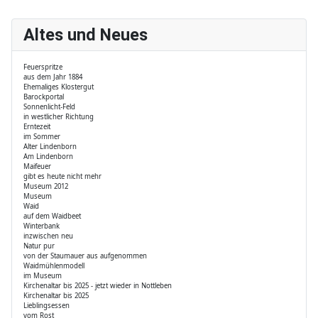
Altes und Neues
Feuerspritze
aus dem Jahr 1884
Ehemaliges Klostergut
Barockportal
Sonnenlicht-Feld
in westlicher Richtung
Erntezeit
im Sommer
Alter Lindenborn
Am Lindenborn
Maifeuer
gibt es heute nicht mehr
Museum 2012
Museum
Waid
auf dem Waidbeet
Winterbank
inzwischen neu
Natur pur
von der Staumauer aus aufgenommen
Waidmühlenmodell
im Museum
Kirchenaltar bis 2025 - jetzt wieder in Nottleben
Kirchenaltar bis 2025
Lieblingsessen
vom Rost