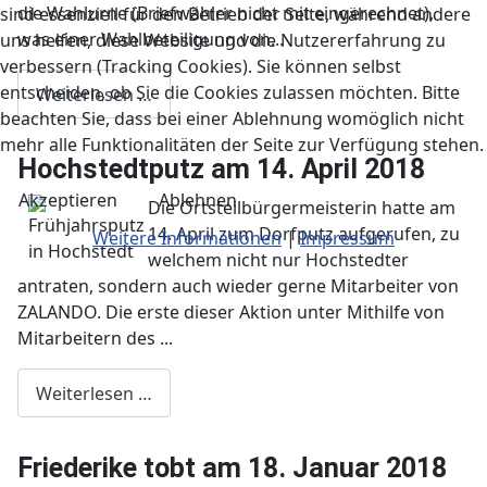
die Wahlurne (Briefwähler nicht mit eingerechnet),
sind essenziell für den Betrieb der Seite, während andere
was einer Wahlbeteiligung von...
uns helfen, diese Website und die Nutzererfahrung zu
verbessern (Tracking Cookies). Sie können selbst
entscheiden, ob Sie die Cookies zulassen möchten. Bitte
Weiterlesen …
beachten Sie, dass bei einer Ablehnung womöglich nicht
mehr alle Funktionalitäten der Seite zur Verfügung stehen.
Hochstedtputz am 14. April 2018
Akzeptieren
Ablehnen
Die Ortsteilbürgermeisterin hatte am
14. April zum Dorfputz aufgerufen, zu
Weitere Informationen
|
Impressum
welchem nicht nur Hochstedter
antraten, sondern auch wieder gerne Mitarbeiter von
ZALANDO. Die erste dieser Aktion unter Mithilfe von
Mitarbeitern des ...
Weiterlesen …
Friederike tobt am 18. Januar 2018