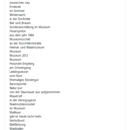
inzwischen neu
Erntezeit
im Sommer
Winternacht
in der Dorfmitte
Bier und Brauen
Sonderausstellung im Museum
Feuerspritze
aus dem Jahr 1884
Museumsschild
an der Durchfahrtstraße
Heimat- und Waidmuseum
Museum
Museum 2012
Museum
Holunder-Empfang
am Ortseingang
Lieblingsessen
vom Rost
Ehemaliges Klostergut
Barockportal
Natur pur
von der Staumauer aus aufgenommen
Mauerreif
in der Heringsgasse
Waidmühlenmodell
im Museum
Maifeuer
gibt es heute nicht mehr
Herbstbunt
Blattfärbung
Waidballen