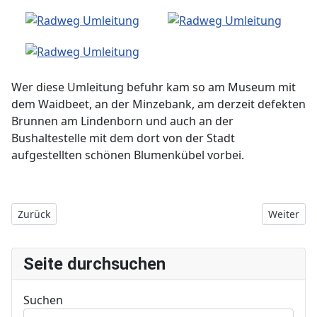
Wer diese Umleitung befuhr kam so am Museum mit
dem Waidbeet, an der Minzebank, am derzeit defekten
Brunnen am Lindenborn und auch an der
Bushaltestelle mit dem dort von der Stadt
aufgestellten schönen Blumenkübel vorbei.
Vorheriger Beitrag: Straßenbau in der Sömmerdaer Straße 202
Nächster B
Zurück
Weiter
Seite durchsuchen
Suchen