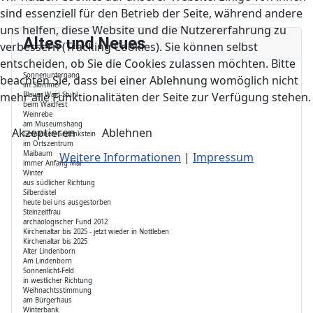
sind essenziell für den Betrieb der Seite, während andere
uns helfen, diese Website und die Nutzererfahrung zu
Altes und Neues
verbessern (Tracking Cookies). Sie können selbst
entscheiden, ob Sie die Cookies zulassen möchten. Bitte
Sonnenuntergang
beachten Sie, dass bei einer Ablehnung womöglich nicht
im Siommer
mehr alle Funktionalitäten der Seite zur Verfügung stehen.
Blauer Waid-Stuhl
beim Waidfest
Weinrebe
am Museumshang
Akzeptieren
Ablehnen
Gefallenen-Gedenkstein
im Ortszentrum
Maibaum
Weitere Informationen
|
Impressum
immer Anfang Mai
Winter
aus südlicher Richtung
Silberdistel
heute bei uns ausgestorben
Steinzeitfrau
archäologischer Fund 2012
Kirchenaltar bis 2025 - jetzt wieder in Nottleben
Kirchenaltar bis 2025
Alter Lindenborn
Am Lindenborn
Sonnenlicht-Feld
in westlicher Richtung
Weihnachtsstimmung
am Bürgerhaus
Winterbank